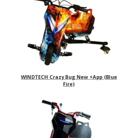
WINDTECH Crazy Bug New +App (Blue
Fire)