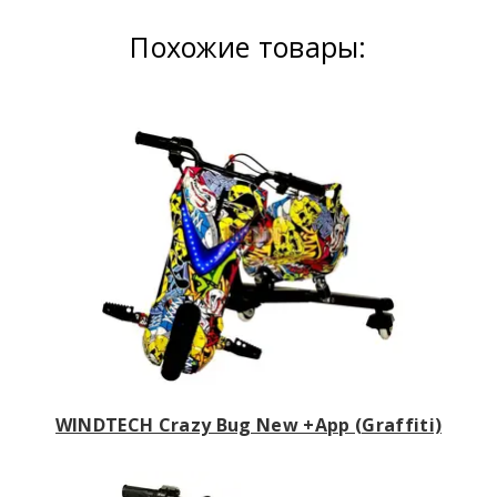
Похожие товары:
WINDTECH Crazy Bug New +App (Graffiti)