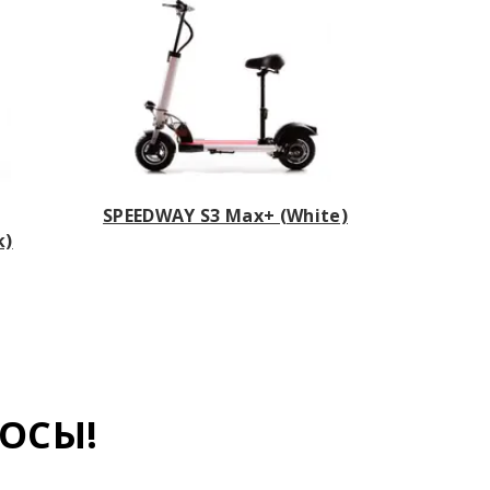
SPEEDWAY S3 Max+ (White)
k)
ОСЫ!