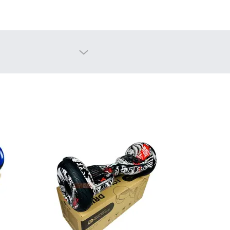
artway
(на