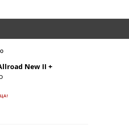
mo
Allroad
New II +
o
ЯЦА!