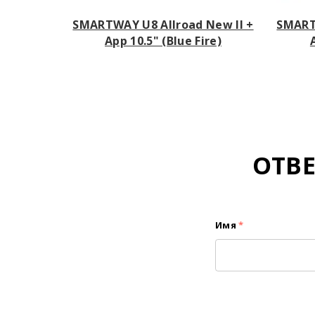
SMARTWAY U8 Allroad New II +
SMART
App 10.5" (Blue Fire)
ОТВ
Имя
*