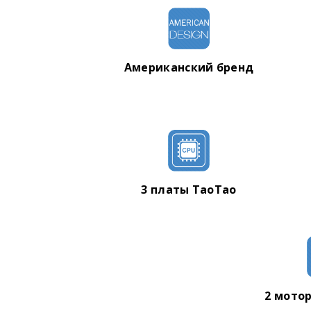
Время зарядки: 1-2 часа
Максимальный угол подъема: 30 градусов
Максимальная нагрузка: 150 кг
Вес гироборда: 10,5 кг
Американский бренд
Габариты ДхШхВ: 660х275х275
3 платы TaoTao
2 мотор