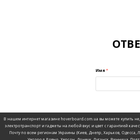
ОТВ
Имя
*
В нашем интернет магазине hoverboard.com.ua вы можете купить нед
электротранспорт и гаджеты на любой вкус и цвет с гарантией качес
Почту по всем регионам Украины (Киев, Днепр, Харьков, Одесса,
Ужгород, Ровно, Херсон, Донецк, Луганск, Винница, Пол