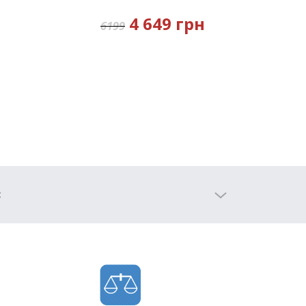
4 649 грн
6199
: