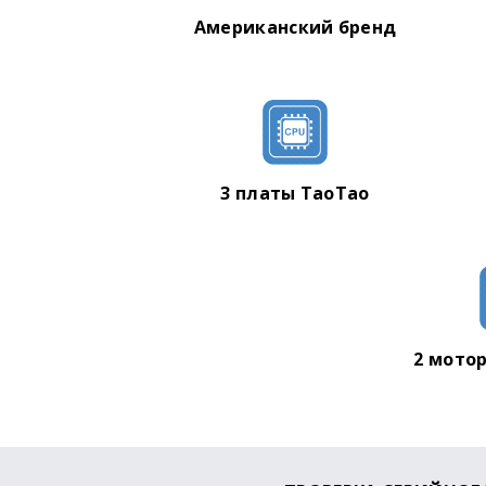
Вес гироборда: 9.5 кг
Американский бренд
Габариты ДхШхВ: 660х220х220
3 платы TaoTao
2 мотор