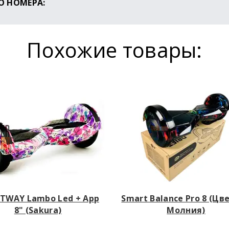
О НОМЕРА:
ся ли Ваше устройство оригинальным, перейдите на
сайт Sm
Похожие товары:
TWAY Lambo Led + App
Smart Balance Pro 8 (Цв
8" (Sakura)
Молния)