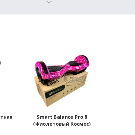
artway
(на
етная
Smart Balance Pro 8
(Фиолетовый Космос)