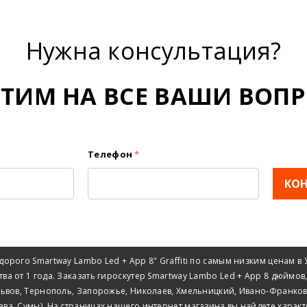
Нужна консультация?
ЕТИМ НА ВСЕ ВАШИ ВОПР
Телефон
*
КО
орого Smartway Lambo Led + App 8" Graffiti по самым низким ценам 
тва от 1 года. Заказать гироскутер Smartway Lambo Led + App 8 дюймов,
 Львов, Тернополь, Запорожье, Николаев, Хмельницкий, Ивано-Франков
тава, Сумы). На страницах нашего интернет магазина вы найдете характ