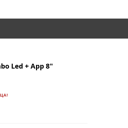
bo Led
+ App 8"
ЯЦА!