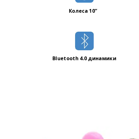
Максимальная нагрузка: 130 кг
Вес гироборда: 9 кг
Колеса 10”
Габариты ДхШхВ: 660х275х275
Bluetooth 4.0 динамики