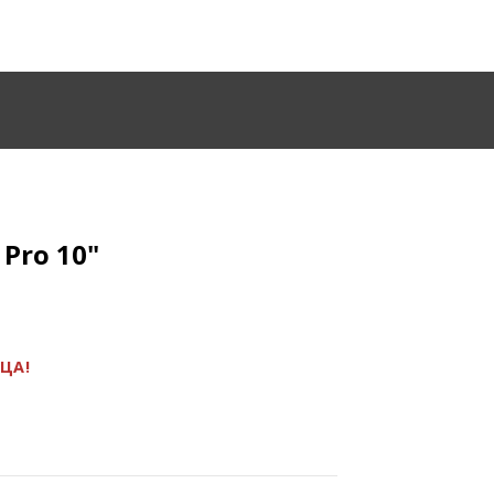
 Pro
10"
ЯЦА!