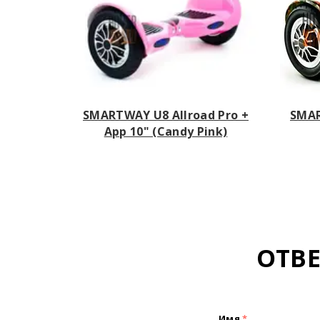
SMARTWAY U8 Allroad Pro +
SMAR
App 10" (Candy Pink)
ОТВ
Имя
*