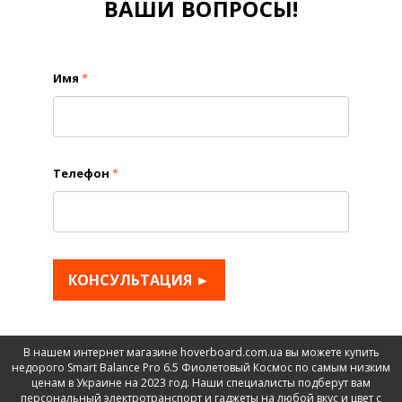
ВАШИ ВОПРОСЫ!
Имя
*
Телефон
*
КОНСУЛЬТАЦИЯ ►
В нашем интернет магазине hoverboard.com.ua вы можете купить
недорого Smart Balance Pro 6.5 Фиолетовый Космос по самым низким
ценам в Украине на 2023 год. Наши специалисты подберут вам
персональный электротранспорт и гаджеты на любой вкус и цвет с