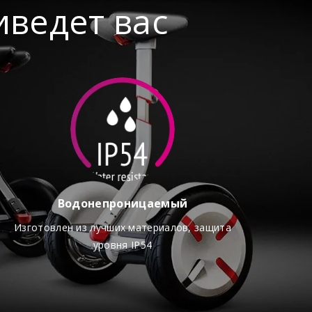
иведет вас
колес
Водонепроницаемый
Изготовлен из лучших материалов, защита
уровня IP54