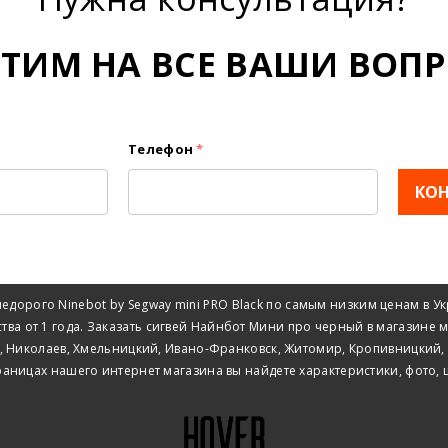
ЕТИМ НА ВСЕ ВАШИ ВОПР
Телефон
*
КО
едорого Ninebot by Segway mini PRO Black по самым низким ценам в 
ества от 1 года. Заказать сигвей Найнбот Мини про черный в магазине
е, Николаев, Хмельницкий, Ивано-Франковск, Житомир, Кропивницкий, Ч
траницах нашего интернет магазина вы найдете характеристики, фото,