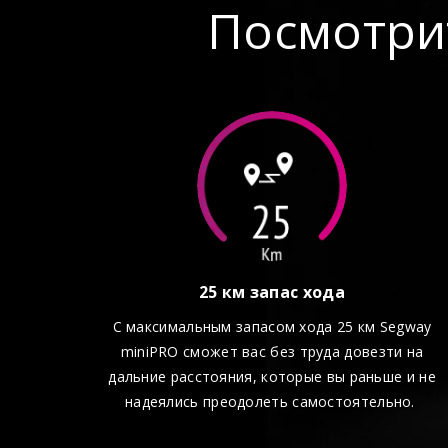
Посмотрит
Время зарядки: 2-3 часа
АКБ: Li-ion 310 Вт*ч
Нагрузка: 120 кг
Влагозащита: класс IP54
Размер колес: 10,5 дюймов
Вес: 12.5 кг
Мобильное приложение:
Приборная панель
Автоматическая диагностика неисправносте
Дистанционный привод
Обновление прошивки
25 км запас хода
Персональные настройки
Интеллектуальная защита от:
С максимальным запасом хода 25 км Segway
Перенапряжения
miniPRO сможет вас без труда довезти на
Пониженного напряжения
дальние расстояния, которые вы раньше и не
Короткого замыкания
надеялись преодолеть самостоятельно.
Защита от перегрева