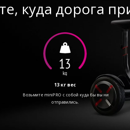
е, куда дорога пр
Трубочка для подкачки 
Инструкция
Гарантийный талон
й
13 кг вес
Возьмите miniPRO с собой куда бы вы ни
отправились.