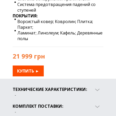
Система предотвращения падений со
ступеней
ПОКРЫТИЯ:
Ворсистый ковер; Ковролин; Плитка;
Паркет;
Ламинат; Линолеум; Кафель; Деревянные
полы
21 999 грн
КУПИТЬ ►
ТЕХНИЧЕСКИЕ ХАРАКТЕРИСТИКИ:
Время зарядки: 3 - 4 часа
Продолжительность уборки: до 110
КОМПЛЕКТ ПОСТАВКИ:
мин
Робот-пылесос Deebot OZMO 930
Тип аккумулятора: Lithium (3200