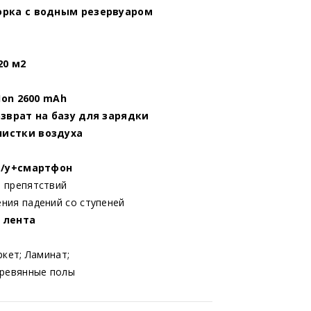
борка с водным резервуаром
20 м2
-Ion 2600 mAh
зврат на базу для зарядки
чистки воздуха
д/у+смартфон
 препятствий
ния падений со ступеней
 лента
ркет; Ламинат;
еревянные полы