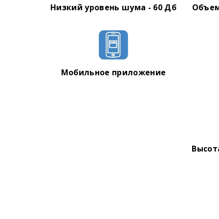
РЕЖИМЫ УБОРКИ:
Низкий уровень шума - 60 Дб
Объем
зигзаг
авто
по спирали
очистка по краям
очистка пятен
Мобильное приложение
Высот