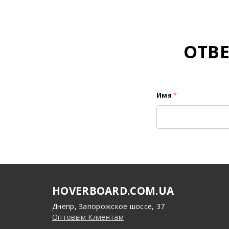
ОТВ
Имя
*
HOVERBOARD.COM.UA
Днепр, Запорожское шоссе, 37
Оптовым Клиентам