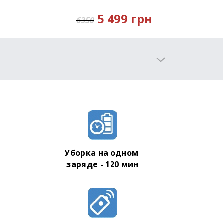
5 499 грн
6350
:
ой уборки
Уборка на одном
заряде - 120 мин
ации
на