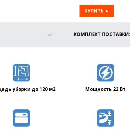
КУПИТЬ ►
КОМПЛЕКТ ПОСТАВКИ
Робот-пылесос
Док-станция
Адаптер питания
Водный резервуар
Швабра для мокрой/сух
Пульт
Боковая щетка
адь уборки до 120 м2
Мощность 22 Вт
Щетка для очистки
Инструкция по эксплуат
Лента - виртуальная сте
Гарантийный талон