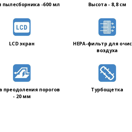
 пылесборника -600 мл
Высота - 8,8 см
LCD экран
HEPA-фильтр для очи
воздуха
а преодоления порогов
Турбощетка
- 20 мм