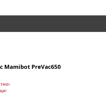
с Mamibot PreVac650
АТНО!
ЯЦА!