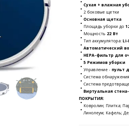
Сухая + влажная у
2 боковые щетки
Основная щетка
Площадь уборки до
1
Мощность
22 Вт
Тип аккумулятора:
Li
Автоматический во
HEPA-фильтр для о
5 Режимов уборки
Управление -
пульт 
Система обнаружения
Система предотвраще
Виртуальная стена-
ПОКРЫТИЯ:
Ковролин; Плитка; Па
Линолеум; Кафель; Д