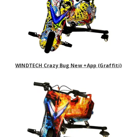
WINDTECH Crazy Bug New +App (Graffiti)