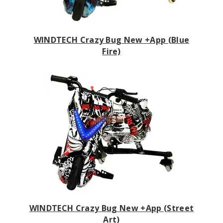
WINDTECH Crazy Bug New +App (Blue
Fire)
WINDTECH Crazy Bug New +App (Street
Art)