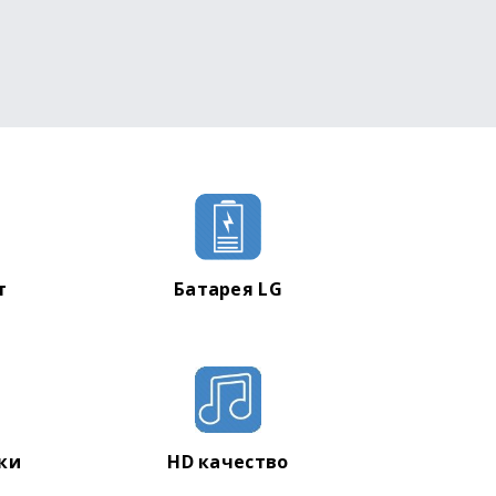
т
Батарея LG
ики
HD качество