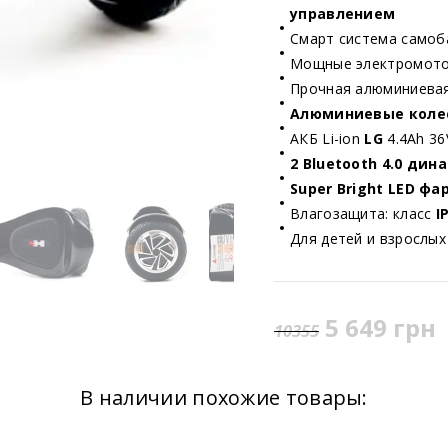
управлением
Смарт система самоб
Мощные электромот
Прочная алюминиева
Алюминиевые колес
АКБ Li-ion
LG
4.4Ah 36
2 Bluetooth 4.0 ди
Super Bright LED ф
Влагозащита: класс
I
Для детей и взрослых
5 649 грн
10355
В наличии похожие товары: