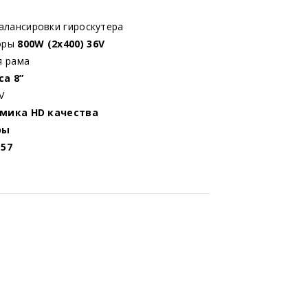
алансировки гироскутера
оры
800W (2х400) 36V
я рама
а 8”
V
намика HD качества
ары
P57