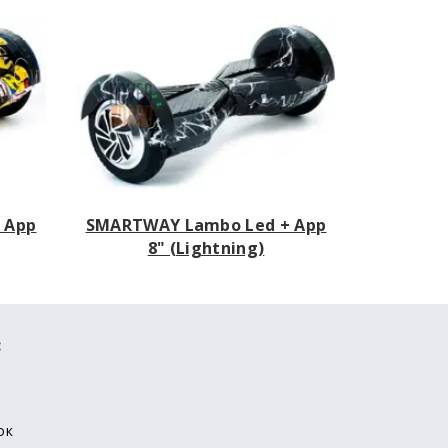
 App
SMARTWAY Lambo Led + App
8" (Lightning)
:
ок