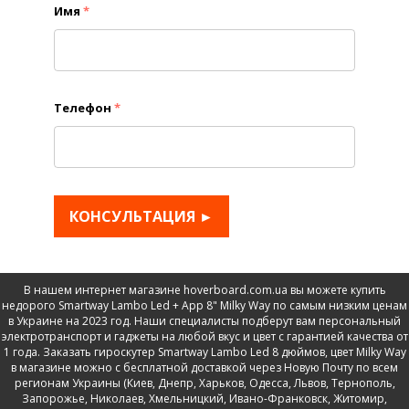
Имя
*
Телефон
*
КОНСУЛЬТАЦИЯ ►
В нашем интернет магазине hoverboard.com.ua вы можете купить
недорого Smartway Lambo Led + App 8" Milky Way по самым низким ценам
в Украине на 2023 год. Наши специалисты подберут вам персональный
электротранспорт и гаджеты на любой вкус и цвет с гарантией качества от
1 года. Заказать гироскутер Smartway Lambo Led 8 дюймов, цвет Milky Way
в магазине можно с бесплатной доставкой через Новую Почту по всем
регионам Украины (Киев, Днепр, Харьков, Одесса, Львов, Тернополь,
Запорожье, Николаев, Хмельницкий, Ивано-Франковск, Житомир,