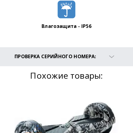
Влагозащита - IP56
ПРОВЕРКА СЕРИЙНОГО НОМЕРА:
Чтобы проверить, является ли Ваше
устройство оригинальным, перейдите
Похожие товары:
на
сайт Smartway
(на английском
языке).