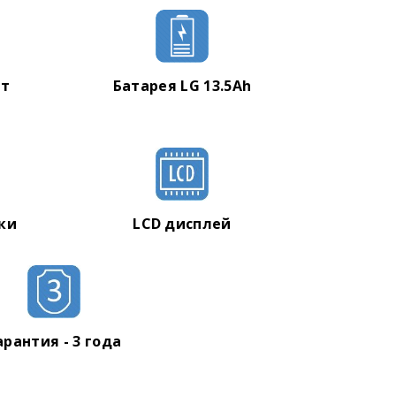
тт
Батарея LG 13.5Ah
ики
LCD дисплей
арантия - 3 года