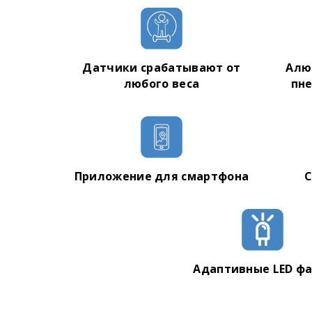
Максимальный угол подъема: 30 градусов
Максимальная нагрузка: 180 кг
Вес гироскутера: 23.5 кг
Датчики срабатывают от
Алю
любого веса
пн
Приложение для смартфона
С
Адаптивные LED ф