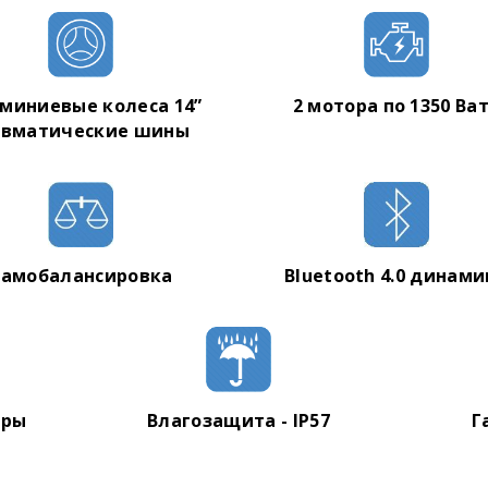
Зарядное устройство
Инструкция
Гарантийный талон
миниевые колеса 14”
2 мотора по 1350 Ва
евматические шины
амобалансировка
Bluetooth 4.0 динам
ары
Влагозащита - IP57
Г