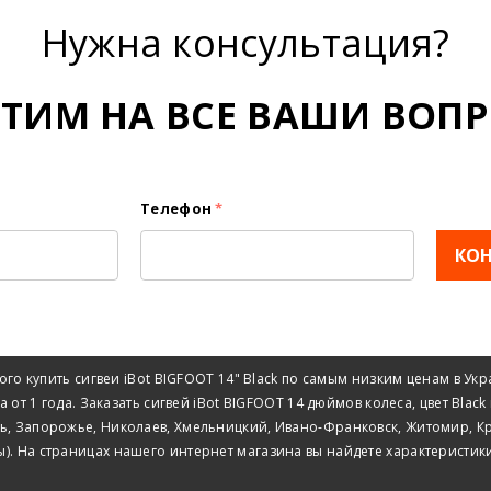
Нужна консультация?
ЕТИМ НА ВСЕ ВАШИ ВОПР
Телефон
*
КО
го купить сигвеи iBot BIGFOOT 14" Black по самым низким ценам в Ук
а от 1 года. Заказать сигвей iBot BIGFOOT 14 дюймов колеса, цвет Bla
ль, Запорожье, Николаев, Хмельницкий, Ивано-Франковск, Житомир, Кр
мы). На страницах нашего интернет магазина вы найдете характеристики