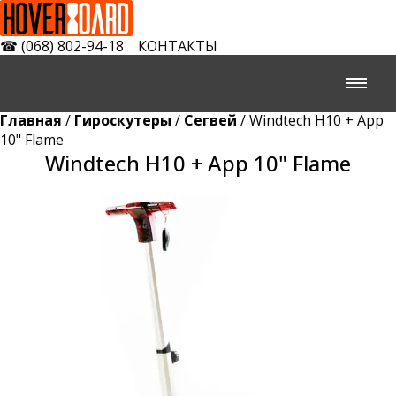
☎
(068) 802-94-18
КОНТАКТЫ
Главная
/
Гироскутеры
/
Сегвей
/ Windtech H10 + App
10" Flame
Windtech H10 + App 10" Flame