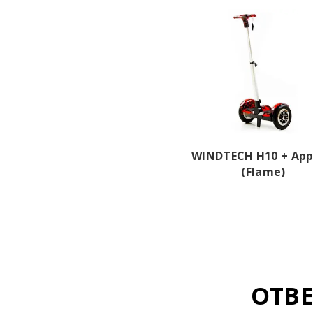
WINDTECH H10 + App
(Flame)
ОТВ