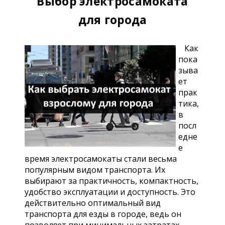
Выбор электросамоката
для города
Как
пока
зыва
ет
прак
тика,
в
посл
едне
е
время электросамокаты стали весьма
популярным видом транспорта. Их
выбирают за практичность, компактность,
удобство эксплуатации и доступность. Это
действительно оптимальный вид
транспорта для езды в городе, ведь он