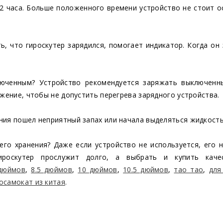
,5-2 часа. Больше положенного времени устройство не стоит 
ь, что гироскутер зарядился, помогает индикатор. Когда он
юченным? Устройство рекомендуется заряжать выключенн
ижение, чтобы не допустить перегрева зарядного устройства.
ания пошел неприятный запах или начала выделяться жидкость
его хранения? Даже если устройство не используется, его 
ироскутер прослужит долго, а выбрать и купить кач
дюймов
,
8.5 дюймов
,
10 дюймов
,
10.5 дюймов
,
тао тао
,
для
осамокат из китая
.