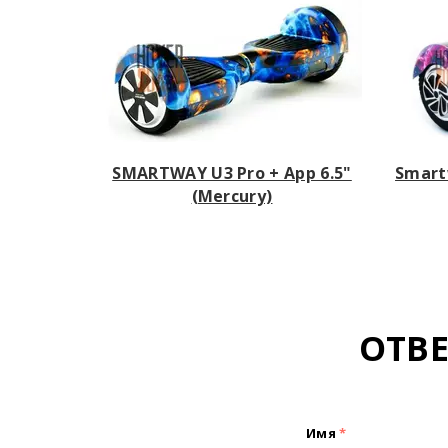
SMARTWAY U3 Pro + App 6.5"
Smart
(Mercury)
ОТВ
Имя
*