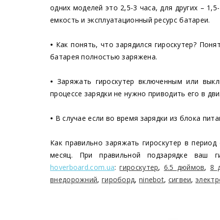
одних моделей это 2,5-3 часа, для других – 1
емкость и эксплуатационный ресурс батареи.
•
Как понять, что зарядился гироскутер? Понят
батарея полностью заряжена.
•
Заряжать гироскутер включенным или выкл
процессе зарядки не нужно приводить его в дв
•
В случае если во время зарядки из блока пит
Как правильно заряжать гироскутер в период 
месяц. При правильной подзарядке ваш г
hoverboard.com.ua
:
гироскутер
,
6.5 дюймов
,
8 
внедорожний
,
гироборд
,
ninebot
,
сигвеи
,
электр