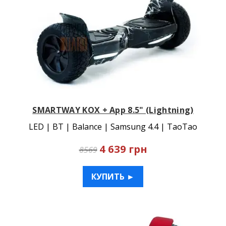
SMARTWAY KOX + App 8.5" (Lightning)
LED | BT | Balance | Samsung 4.4 | TaoTao
4 639 грн
8569
КУПИТЬ ►