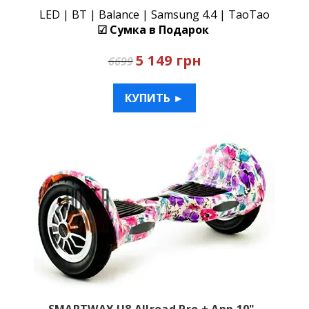
LED | BT | Balance | Samsung 4.4 | TaoTao
☑ Сумка в Подарок
5 149 грн
6699
КУПИТЬ ►
SMARTWAY U8 Allroad Pro + App 10"