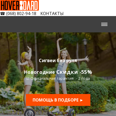
☎
(068) 802-94-18
КОНТАКТЫ
Cигвеи без руля
Скидки -55%
Новогодние
☑ Официальная гарантия - 2 года
ПОМОЩЬ В ПОДБОРЕ ►