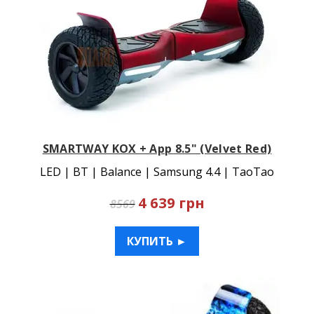
SMARTWAY KOX + App 8.5" (Velvet Red)
LED | BT | Balance | Samsung 4.4 | TaoTao
4 639 грн
8569
КУПИТЬ ►