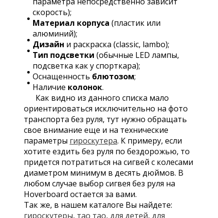
параметра непосредственно зависит
скорость);
Материал корпуса
(пластик или
алюминий);
Дизайн
и раскраска (classic, lambo);
Тип подсветки
(обычные LED лампы,
подсветка как у спорткара);
Оснащенность
блютозом
;
Наличие
колонок
.
Как видно из данного списка мало
ориентироваться исключительно на фото
транспорта без руля, тут нужно обращать
свое внимание еще и на технические
параметры
гироскутера
. К примеру, если
хотите ездить без руля по бездорожью, то
придется потратиться на сигвей с колесами
диаметром минимум в десять дюймов. В
любом случае выбор сигвея без руля на
Hoverboard остается за вами.
Так же, в нашем каталоге Вы найдете:
гироскутеры
,
тао тао
,
для детей
,
для