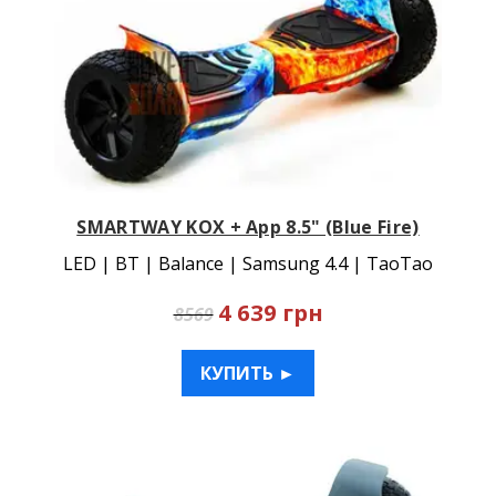
SMARTWAY KOX + App 8.5" (Blue Fire)
LED | BT | Balance | Samsung 4.4 | TaoTao
4 639 грн
8569
КУПИТЬ ►