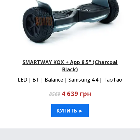
SMARTWAY KOX + App 8.5" (Charcoal
Black)
LED | BT | Balance | Samsung 4.4 | TaoTao
4 639 грн
8569
КУПИТЬ ►